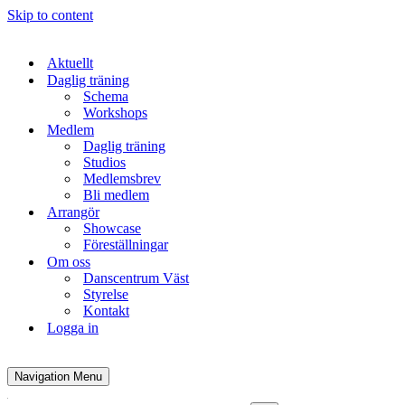
Skip to content
Aktuellt
Daglig träning
Schema
Workshops
Medlem
Daglig träning
Studios
Medlemsbrev
Bli medlem
Arrangör
Showcase
Föreställningar
Om oss
Danscentrum Väst
Styrelse
Kontakt
Logga in
Navigation Menu