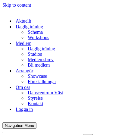
Skip to content
Aktuellt
Daglig träning
Schema
Workshops
Medlem
Daglig träning
Studios
Medlemsbrev
Bli medlem
Arrangör
Showcase
Föreställningar
Om oss
Danscentrum Väst
Styrelse
Kontakt
Logga in
Navigation Menu