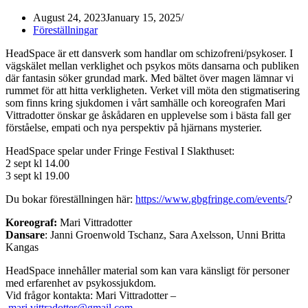
August 24, 2023
January 15, 2025
Föreställningar
HeadSpace är ett dansverk som handlar om schizofreni/psykoser. I
vägskälet mellan verklighet och psykos möts dansarna och publiken
där fantasin söker grundad mark. Med bältet över magen lämnar vi
rummet för att hitta verkligheten. Verket vill möta den stigmatisering
som finns kring sjukdomen i vårt samhälle och koreografen Mari
Vittradotter önskar ge åskådaren en upplevelse som i bästa fall ger
förståelse, empati och nya perspektiv på hjärnans mysterier.
HeadSpace spelar under Fringe Festival I Slakthuset:
2 sept kl 14.00
3 sept kl 19.00
Du bokar föreställningen här:
https://www.gbgfringe.com/events/
?
Koreograf:
Mari Vittradotter
Dansare
: Janni Groenwold Tschanz, Sara Axelsson, Unni Britta
Kangas
HeadSpace innehåller material som kan vara känsligt för personer
med erfarenhet av psykossjukdom.
Vid frågor kontakta: Mari Vittradotter –
mari.vittradotter@gmail.com