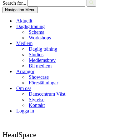
Search for...
Navigation Menu
Aktuellt
Daglig träning
Schema
Workshops
Medlem
Daglig träning
Studios
Medlemsbrev
Bli medlem
Arrangör
Showcase
Föreställningar
Om oss
Danscentrum Väst
Styrelse
Kontakt
Logga in
HeadSpace