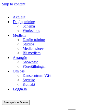
Skip to content
Aktuellt
Daglig träning
Schema
Workshops
Medlem
Daglig träning
Studios
Medlemsbrev
Bli medlem
Arrangör
Showcase
Föreställningar
Om oss
Danscentrum Väst
Styrelse
Kontakt
Logga in
Navigation Menu