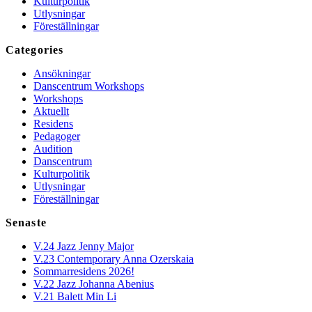
Kulturpolitik
Utlysningar
Föreställningar
Categories
Ansökningar
Danscentrum Workshops
Workshops
Aktuellt
Residens
Pedagoger
Audition
Danscentrum
Kulturpolitik
Utlysningar
Föreställningar
Senaste
V.24 Jazz Jenny Major
V.23 Contemporary Anna Ozerskaia
Sommarresidens 2026!
V.22 Jazz Johanna Abenius
V.21 Balett Min Li