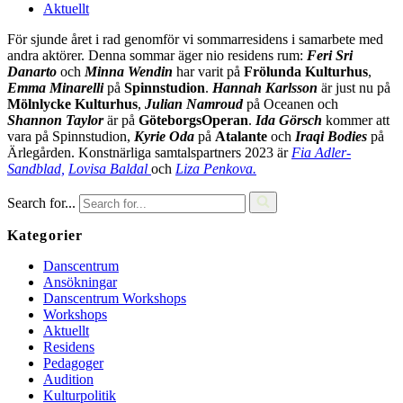
Aktuellt
För sjunde året i rad genomför vi sommarresidens i samarbete med
andra aktörer. Denna sommar äger nio residens rum:
Feri Sri
Danarto
och
Minna Wendin
har varit på
Frölunda Kulturhus
,
Emma Minarelli
på
Spinnstudion
.
Hannah Karlsson
är just nu på
Mölnlycke Kulturhus
,
Julian Namroud
på Oceanen och
Shannon
Taylor
är på
GöteborgsOperan
.
Ida Görsch
kommer att
vara på Spinnstudion,
Kyrie Oda
på
Atalante
och
Iraqi
Bodies
på
Ärlegården. Konstnärliga samtalspartners 2023 är
Fia Adler-
Sandblad,
Lovisa Baldal
och
Liza Penkova.
Search for...
Kategorier
Danscentrum
Ansökningar
Danscentrum Workshops
Workshops
Aktuellt
Residens
Pedagoger
Audition
Kulturpolitik