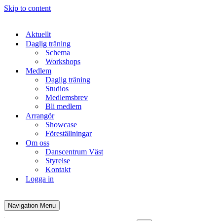
Skip to content
Aktuellt
Daglig träning
Schema
Workshops
Medlem
Daglig träning
Studios
Medlemsbrev
Bli medlem
Arrangör
Showcase
Föreställningar
Om oss
Danscentrum Väst
Styrelse
Kontakt
Logga in
Navigation Menu