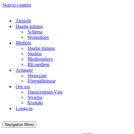
Skip to content
Aktuellt
Daglig träning
Schema
Workshops
Medlem
Daglig träning
Studios
Medlemsbrev
Bli medlem
Arrangör
Showcase
Föreställningar
Om oss
Danscentrum Väst
Styrelse
Kontakt
Logga in
Navigation Menu