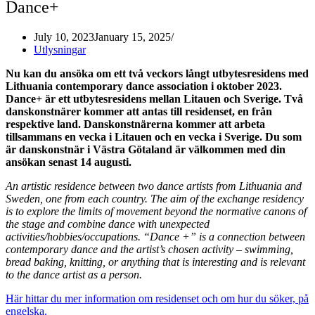
Dance+
July 10, 2023
January 15, 2025
Utlysningar
Nu kan du ansöka om ett två veckors långt utbytesresidens med
Lithuania contemporary dance association i oktober 2023.
Dance+ är ett utbytesresidens mellan Litauen och Sverige. Två
danskonstnärer kommer att antas till residenset, en från
respektive land. Danskonstnärerna kommer att arbeta
tillsammans en vecka i Litauen och en vecka i Sverige. Du som
är danskonstnär i Västra Götaland är välkommen med din
ansökan senast 14 augusti.
An artistic residence between two dance artists from Lithuania and
Sweden, one from each country. The aim of the exchange residency
is to explore the limits of movement beyond the normative canons of
the stage and combine dance with unexpected
activities/hobbies/occupations. “Dance +” is a connection between
contemporary dance and the artist’s chosen activity – swimming,
bread baking, knitting, or anything that is interesting and is relevant
to the dance artist as a person.
Här hittar du mer information om residenset och om hur du söker, på
engelska.