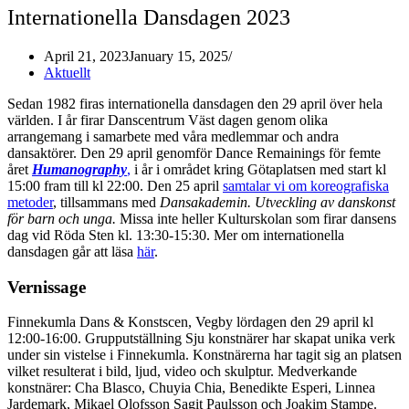
Internationella Dansdagen 2023
April 21, 2023
January 15, 2025
Aktuellt
Sedan 1982 firas internationella dansdagen den 29 april över hela
världen. I år firar Danscentrum Väst dagen genom olika
arrangemang i samarbete med våra medlemmar och andra
dansaktörer. Den 29 april genomför Dance Remainings för femte
året
Humanography
,
i år i området kring Götaplatsen med start kl
15:00 fram till kl 22:00. Den 25 april
samtalar vi om koreografiska
metoder
, tillsammans med
Dansakademin. Utveckling av danskonst
för barn och unga.
Missa inte heller Kulturskolan som firar dansens
dag vid Röda Sten kl. 13:30-15:30. Mer om internationella
dansdagen går att läsa
här
.
Vernissage
Finnekumla Dans & Konstscen, Vegby lördagen den 29 april kl
12:00-16:00. Grupputställning Sju konstnärer har skapat unika verk
under sin vistelse i Finnekumla. Konstnärerna har tagit sig an platsen
vilket resulterat i bild, ljud, video och skulptur. Medverkande
konstnärer: Cha Blasco, Chuyia Chia, Benedikte Esperi, Linnea
Jardemark, Mikael Olofsson Sagit Paulsson och Joakim Stampe.