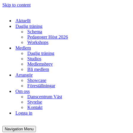
Skip to content
Aktuellt
Daglig träning
Schema
Pedagoger Höst 2026
Workshops
Medlem
Daglig träning
Studios
Medlemsbrev
Bli medlem
Arrangör
Showcase
Föreställningar
Om oss
Danscentrum Väst
Styrelse
Kontakt
Logga in
Navigation Menu