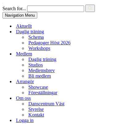
Search for...
Navigation Menu
Aktuellt
Daglig träning
Schema
Pedagoger Höst 2026
Workshops
Medlem
Daglig träning
Studios
Medlemsbrev
Bli medlem
Arrangör
Showcase
Föreställningar
Om oss
Danscentrum Väst
Styrelse
Kontakt
Logga in