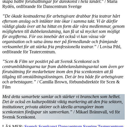
skapa bättre förutsättningar för danskonst i hela landet
.” / Maria
Rydén, ordförande för Danscentrum Sverige
”De ökade kostnaderna för arbetsgivare drabbar fria teatrar hårt
eftersom anslag och intäkter inte ökar i samma takt. Vi är därför
väldigt glada över att ha hittat en form där våra medlemmar, genom
möjligheten till dubbelanslutning, kan få ut så mycket som möjligt
för
avgifterna. För oss innebär det också vi kan vässa vår
organisation och satsa ännu mer på förmedlande och främjande
verksamhet för att stärka fria professionella teatrar.”
/ Lovisa Pihl,
ordförande för Teatercentrum.
”Scen & Film ser positivt på att Svensk Scenkonst och
centrumbildningarna tar fram dubbelanslutningsavtal som även ger
förutsättning för medarbetare inom den fria scenkonsten att få
tillgång till omställningslösningen. Det är bra både för arbetsgivare
och arbetstagare.”
/ Camilla Brown, förbundsdirektör för Scen &
Film
Med detta samarbete samlar och stärker vi branschen som helhet.
Det är också en kulturpolitiskt viktig markering att den fria sektorn,
institutioner, privata aktörer och ideella arrangörer inom
scenkonsten fördjupar sin samverkan.”
/ Mikael Brännvall, vd för
Svensk Scenkonst.
LÄS MER:
Svensk Scenkonst
Danscentrum Sverige
Teatercentrum