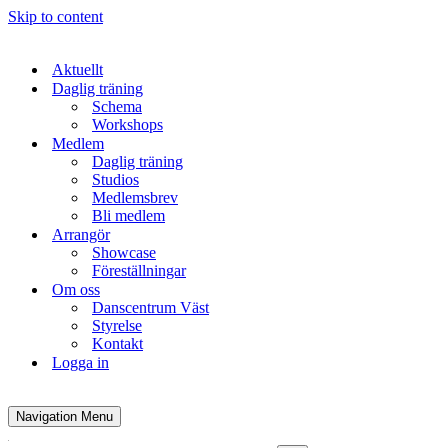
Skip to content
Aktuellt
Daglig träning
Schema
Workshops
Medlem
Daglig träning
Studios
Medlemsbrev
Bli medlem
Arrangör
Showcase
Föreställningar
Om oss
Danscentrum Väst
Styrelse
Kontakt
Logga in
Navigation Menu