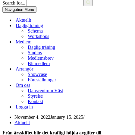
Search for...
Navigation Menu
Aktuellt
Daglig träning
Schema
Workshops
Medlem
Daglig träning
Studios
Medlemsbrev
Bli medlem
Arrangör
Showcase
Föreställningar
Om oss
Danscentrum Väst
Styrelse
Kontakt
Logga in
November 4, 2022
January 15, 2025
Aktuellt
Från årsskiftet blir det kraftigt höjda avgifter till