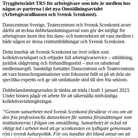
Trygghetsrådet TRS för arbetsgivare som inte är medlem hos
någon av parterna i det nya Omställningsavtalet
(Arbetsgivaralliansen och Svensk Scenkonst).
Danscentrum Sverige, Teatercentrum och Svensk Scenkonst avser
därför att teckna dubbelanslutningsavtal som gör det möjligt för
arbetsgivare inom den fria dans- och teatersektorn att vara medlem i
både någon av dessa centrumbildningar och Svensk Scenkonst.
Detta innebär att Svensk Scenkonst tar över rollen som
kollektivavtalspart och erbjuder full arbetsgivarservice – utbildning,
juridisk rådgivning och förhandlingsstöd – mot en rabatterad
medlemsavgift. Samtidigt fortsätter Danscentrum och Teatercentrum
att vara branschorganisationer som fokuserar fullt ut på att dela sin
specifika expertis och ge sitt omfattande stöd till den fria sektorn.
Dubbelanslutningsavtalen är tänkta att träda i kraft 1 januari 2023.
Under hösten pågår ett arbete för att säkerställa nödvändiga
kollektivavtalsregleringar.
”Genom samarbetet med Svensk Scenkonst försäkrar vi oss om att
den fria professionella danssektorn får samma förutsättningar som
institutionerna i frågan om omställning. Samarbetet är också ett
viktigt led i arbetet med att ge scenkonsten en tydligare gemensam
röst i svensk kulturpolitik. För oss handlar det bland annat om att