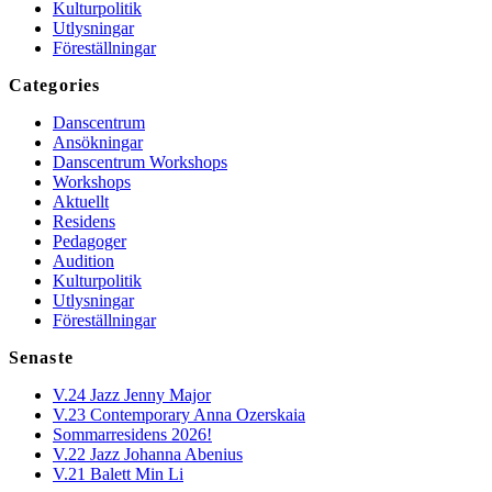
Kulturpolitik
Utlysningar
Föreställningar
Categories
Danscentrum
Ansökningar
Danscentrum Workshops
Workshops
Aktuellt
Residens
Pedagoger
Audition
Kulturpolitik
Utlysningar
Föreställningar
Senaste
V.24 Jazz Jenny Major
V.23 Contemporary Anna Ozerskaia
Sommarresidens 2026!
V.22 Jazz Johanna Abenius
V.21 Balett Min Li