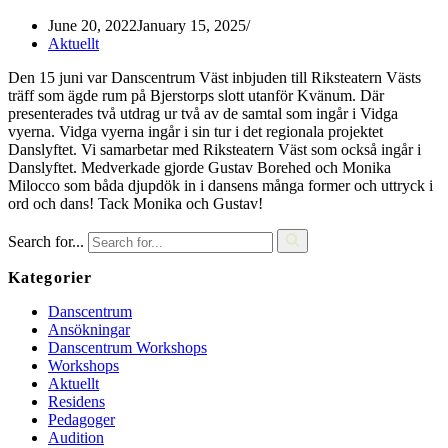
June 20, 2022
January 15, 2025
Aktuellt
Den 15 juni var Danscentrum Väst inbjuden till Riksteatern Västs
träff som ägde rum på Bjerstorps slott utanför Kvänum. Där
presenterades två utdrag ur två av de samtal som ingår i Vidga
vyerna. Vidga vyerna ingår i sin tur i det regionala projektet
Danslyftet. Vi samarbetar med Riksteatern Väst som också ingår i
Danslyftet. Medverkade gjorde Gustav Borehed och Monika
Milocco som båda djupdök in i dansens många former och uttryck i
ord och dans! Tack Monika och Gustav!
Search for...
Kategorier
Danscentrum
Ansökningar
Danscentrum Workshops
Workshops
Aktuellt
Residens
Pedagoger
Audition