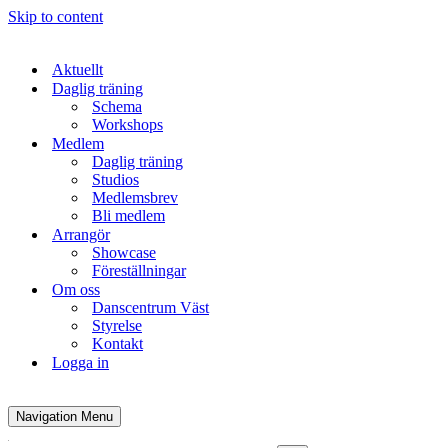
Skip to content
Aktuellt
Daglig träning
Schema
Workshops
Medlem
Daglig träning
Studios
Medlemsbrev
Bli medlem
Arrangör
Showcase
Föreställningar
Om oss
Danscentrum Väst
Styrelse
Kontakt
Logga in
Navigation Menu