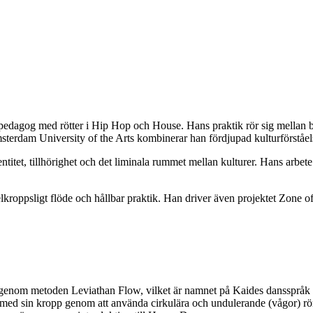
g med rötter i Hip Hop och House. Hans praktik rör sig mellan battl
rdam University of the Arts kombinerar han fördjupad kulturförståelse 
titet, tillhörighet och det liminala rummet mellan kulturer. Hans arbet
oppsligt flöde och hållbar praktik. Han driver även projektet Zone of
s genom metoden Leviathan Flow, vilket är namnet på Kaides dansspråk 
ig med sin kropp genom att använda cirkulära och undulerande (vågor) r