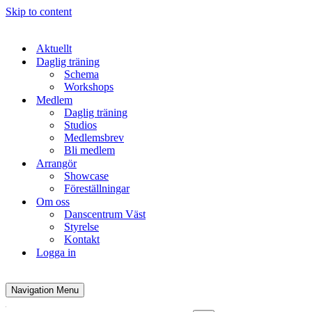
Skip to content
Aktuellt
Daglig träning
Schema
Workshops
Medlem
Daglig träning
Studios
Medlemsbrev
Bli medlem
Arrangör
Showcase
Föreställningar
Om oss
Danscentrum Väst
Styrelse
Kontakt
Logga in
Navigation Menu