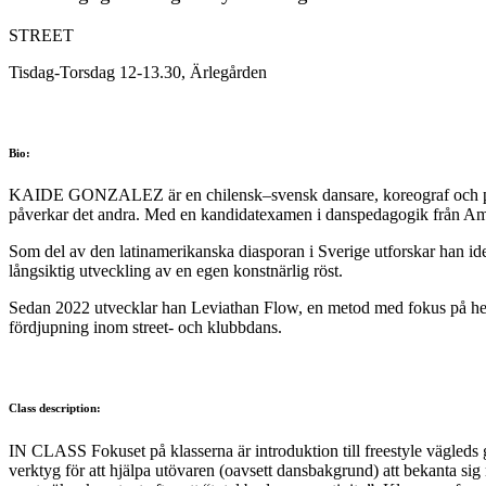
STREET
Tisdag-Torsdag 12-13.30, Ärlegården
Bio:
KAIDE GONZALEZ är en chilensk–svensk dansare, koreograf och pedago
påverkar det andra. Med en kandidatexamen i danspedagogik från Amste
Som del av den latinamerikanska diasporan i Sverige utforskar han iden
långsiktig utveckling av en egen konstnärlig röst.
Sedan 2022 utvecklar han Leviathan Flow, en metod med fokus på helkr
fördjupning inom street- och klubbdans.
Class description:
IN CLASS Fokuset på klasserna är introduktion till freestyle vägled
verktyg för att hjälpa utövaren (oavsett dansbakgrund) att bekanta s