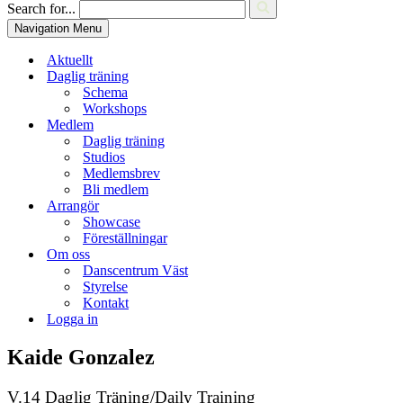
Search for...
Navigation Menu
Aktuellt
Daglig träning
Schema
Workshops
Medlem
Daglig träning
Studios
Medlemsbrev
Bli medlem
Arrangör
Showcase
Föreställningar
Om oss
Danscentrum Väst
Styrelse
Kontakt
Logga in
Kaide Gonzalez
V.14 Daglig Träning/Daily Training